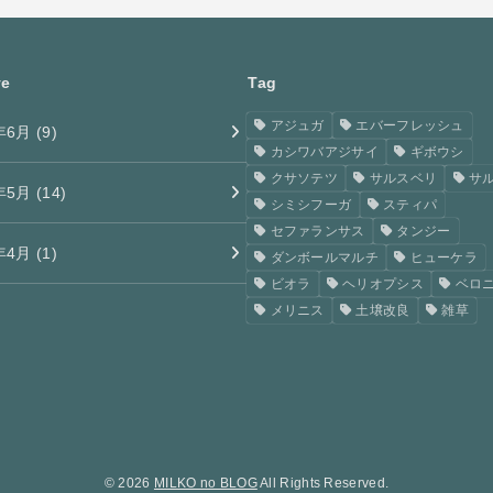
ve
Tag
アジュガ
エバーフレッシュ
年6月 (9)
カシワバアジサイ
ギボウシ
クサソテツ
サルスベリ
サ
年5月 (14)
シミシフーガ
スティパ
セファランサス
タンジー
年4月 (1)
ダンボールマルチ
ヒューケラ
ビオラ
ヘリオプシス
ベロ
メリニス
土壌改良
雑草
© 2026
MILKO no BLOG
All Rights Reserved.