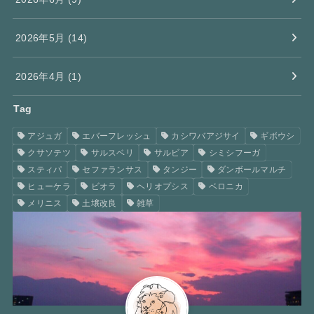
2026年5月 (14)
2026年4月 (1)
Tag
アジュガ
エバーフレッシュ
カシワバアジサイ
ギボウシ
クサソテツ
サルスベリ
サルビア
シミシフーガ
スティパ
セファランサス
タンジー
ダンボールマルチ
ヒューケラ
ビオラ
ヘリオプシス
ベロニカ
メリニス
土壌改良
雑草