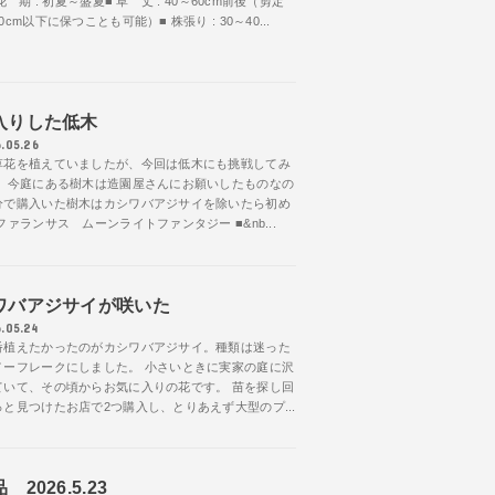
花 期 : 初夏～盛夏■ 草 丈 : 40～60cm前後（剪定
0cm以下に保つことも可能）■ 株張り : 30～40...
入りした低木
.05.26
草花を植えていましたが、今回は低木にも挑戦してみ
。 今庭にある樹木は造園屋さんにお願いしたものなの
分で購入いた樹木はカシワバアジサイを除いたら初め
ファランサス ムーンライトファンタジー ■&nb...
ワバアジサイが咲いた
.05.24
番植えたかったのがカシワバアジサイ。種類は迷った
ノーフレークにしました。 小さいときに実家の庭に沢
ていて、その頃からお気に入りの花です。 苗を探し回
と見つけたお店で2つ購入し、とりあえず大型のプ...
 2026.5.23