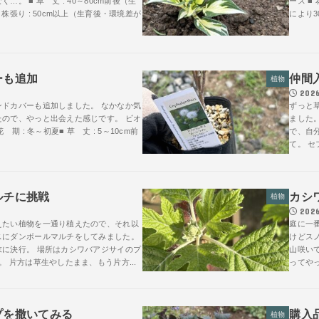
。 ■ 草 丈 : 40～80cm前後（生
ース ■ 
株張り : 50cm以上（生育後・環境差が
により3
ーも追加
仲間
植物
2026
ンドカバーも追加しました。 なかなか気
ずっと
たので、やっと出会えた感じです。 ビオ
ました
 期 : 冬～初夏■ 草 丈 : 5～10cm前
で、自
て。 セ
ルチに挑戦
カシ
植物
2026
えたい植物を一通り植えたので、それ以
庭に一
スにダンボールマルチをしてみました。
けどス
末に決行。 場所はカシワバアジサイのプ
山咲い
。 片方は草生やしたまま、もう片方...
ってやっ
プを撒いてみる
購入品
植物