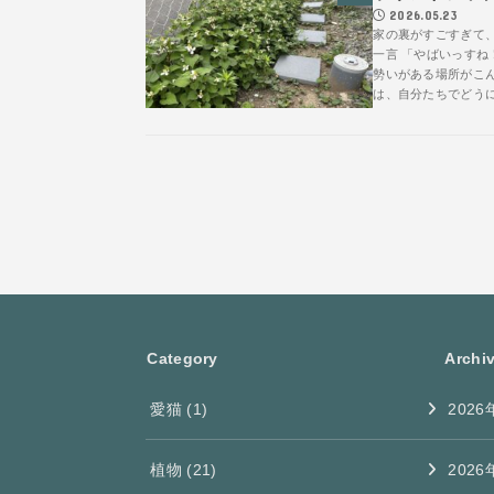
2026.05.23
家の裏がすごすぎて
一言 「やばいっすね
勢いがある場所がこん
は、自分たちでどうに
Category
Archi
愛猫
(1)
2026
植物
(21)
2026