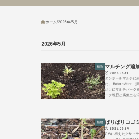
ホーム
2026年
5月
2026年5月
マルチング追
植物
2026.05.31
ダンボールマルチに
た。 Before Af
だけにマルチバーク
ーク堆肥と腐葉土を混
ぱりぱりコゴ
植物
2026.05.29
GWに植えたクサソ