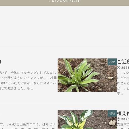
このブログについて
加
ご近
植物
2026
続いて、全体のマルチングもしてみまし
ここの
ter （撮った日が違うのでアングルが…） 株元
にギボ
を敷いていたんですが、さらに全体にバ
れどん
ぜて敷きました。ちょ...
ど！」
早...
ミ
植え
植物
2026
テツ。いわゆる山菜のコゴミ。ぱりぱり
先週末