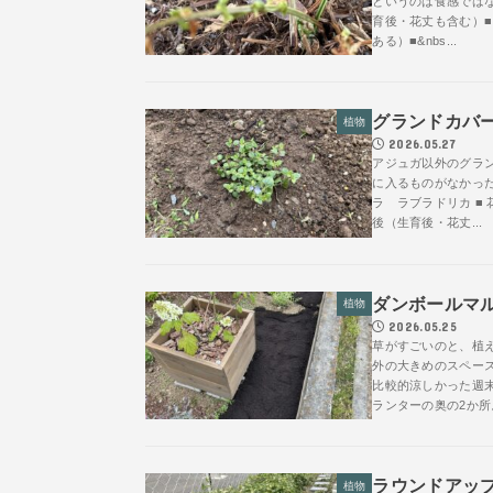
というのは食感ではなく…
育後・花丈も含む）■ 
ある）■&nbs...
グランドカバ
植物
2026.05.27
アジュガ以外のグラ
に入るものがなかっ
ラ ラブラドリカ ■ 花
後（生育後・花丈...
ダンボールマ
植物
2026.05.25
草がすごいのと、植
外の大きめのスペー
比較的涼しかった週
ランターの奥の2か所
ラウンドアッ
植物