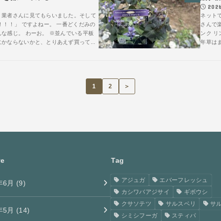
2026
、業者さんに見てもらいました。そして
ネット
！！！」 ですよねー。 一番どくだみの
さんで楽
な感じ。 わーお。 ※並んでいる平板
ンク リ
かならないかと、とりあえず買って...
年草はま
1
2
＞
ve
Tag
アジュガ
エバーフレッシュ
年6月 (9)
カシワバアジサイ
ギボウシ
クサソテツ
サルスベリ
サ
年5月 (14)
シミシフーガ
スティパ