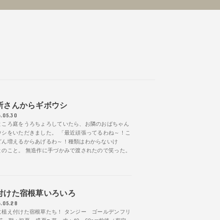
所さんからギボウシ
.05.30
ところ庭をうろちょろしていたら、お隣のおばちゃん
ウシをいただきました。 「最近頑張ってるわね～！こ
どん増えるからあげるわ～！種類はわからないけ
とのこと。 無造作に手づかみで渡されたので笑った。
付けた宿根草いろいろ
.05.28
に植え付けた宿根草たち！ タンジー ゴールデンフリ