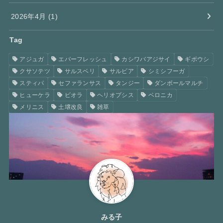
2026年4月 (1)
Tag
アジュガ
エバーフレッシュ
カシワバアジサイ
ギボウシ
クサソテツ
サルスベリ
サルビア
シミシフーガ
スティパ
セファランサス
タンジー
ダンボールマルチ
ヒューケラ
ビオラ
ヘリオプシス
ベロニカ
メリニス
土壌改良
雑草
みる子