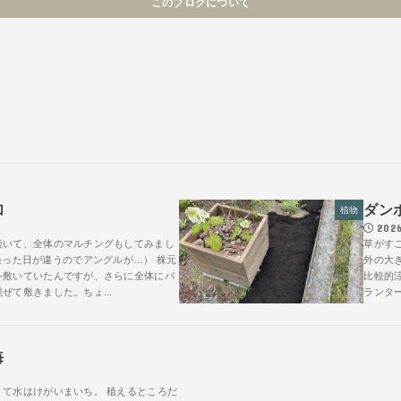
このブログについて
加
ダン
植物
2026
続いて、全体のマルチングもしてみまし
草がす
ter （撮った日が違うのでアングルが…） 株元
外の大
を敷いていたんですが、さらに全体にバ
比較的
ぜて敷きました。ちょ...
ランター
悔
くて水はけがいまいち。 植えるところだ