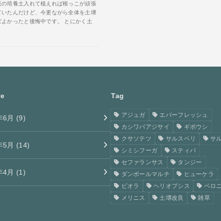
販の培養土入れて植えれば根っこが頑張
ていたんだけど、今更ながら全体を土壌
ばよかったと後悔中です。 とにかく土
ve
Tag
アジュガ
エバーフレッシュ
年6月 (9)
カシワバアジサイ
ギボウシ
クサソテツ
サルスベリ
サ
年5月 (14)
シミシフーガ
スティパ
セファランサス
タンジー
年4月 (1)
ダンボールマルチ
ヒューケラ
ビオラ
ヘリオプシス
ベロ
メリニス
土壌改良
雑草