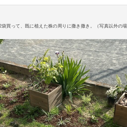
2袋買って、既に植えた株の周りに撒き撒き。（写真以外の