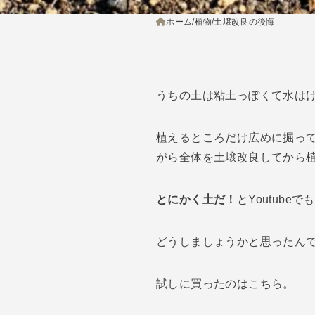
ホーム
植物
土壌改良の後悔
うちの土は粘土っぽくて水は
植えるところだけ広めに掘っ
がら全体を土壌改良してから
とにかく土だ！
とYoutub
どうしましょうかと思ったん
試しに買ったのはこちら。