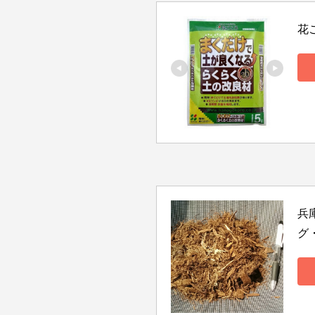
花
兵
グ