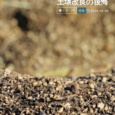
土壌改良の後悔
2026.05.02
広告・PR
植物