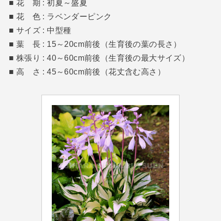
■ 花 期 : 初夏～盛夏
■ 花 色 : ラベンダーピンク
■ サイズ : 中型種
■ 葉 長 : 15～20cm前後（生育後の葉の長さ）
■ 株張り : 40～60cm前後（生育後の最大サイズ）
■ 高 さ : 45～60cm前後（花丈含む高さ）