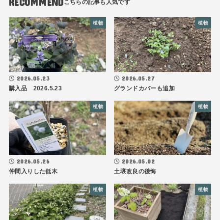
RECOMMEND
植物
植物
2026.05.23
2026.05.27
購入品 2026.5.23
グランドカバーも追加
植物
植物
2026.05.26
2026.05.02
仲間入りした低木
土壌改良の後悔
植物
植物