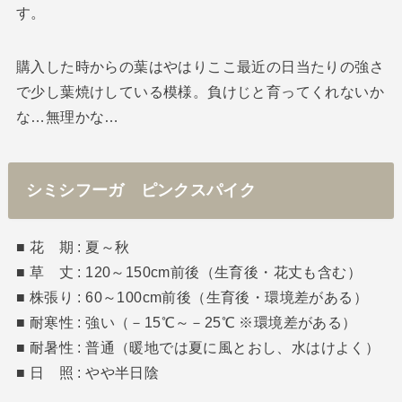
す。
購入した時からの葉はやはりここ最近の日当たりの強さ
で少し葉焼けしている模様。負けじと育ってくれないか
な…無理かな…
シミシフーガ ピンクスパイク
■ 花 期 : 夏～秋
■ 草 丈 : 120～150cm前後（生育後・花丈も含む）
■ 株張り : 60～100cm前後（生育後・環境差がある）
■ 耐寒性 : 強い（－15℃～－25℃ ※環境差がある）
■ 耐暑性 : 普通（暖地では夏に風とおし、水はけよく）
■ 日 照 : やや半日陰