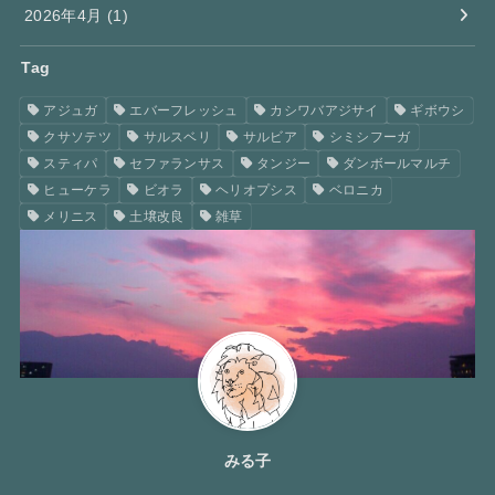
2026年4月 (1)
Tag
アジュガ
エバーフレッシュ
カシワバアジサイ
ギボウシ
クサソテツ
サルスベリ
サルビア
シミシフーガ
スティパ
セファランサス
タンジー
ダンボールマルチ
ヒューケラ
ビオラ
ヘリオプシス
ベロニカ
メリニス
土壌改良
雑草
みる子