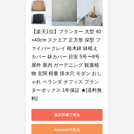
【楽天1位】プランター 大型 40
×40cm スクエア 正方形 深型 フ
ァイバークレイ 植木鉢 鉢植え
カバー 鉢カバー 目安 5号〜8号 
屋外 屋内 ガーデニング 観葉植
物 玄関 軽量 排水穴 モダン おし
ゃれ ベランダ オフィス プラン
ターボックス 1年保証 ★[送料無
料]
楽天市場で見る
Amazonで見る