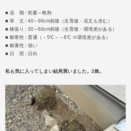
■ 花 期 : 初夏～晩秋
■ 草 丈 : 40～90cm前後（生育後・花丈も含む）
■ 株張り : 30～60cm前後（生育後・環境差がある）
■ 耐寒性 : 普通（－5℃～－8℃ ※環境差がある）
■ 耐暑性 : 強い
■ 日 照 : 日向
私も気に入ってしまい結局買いました。2株。